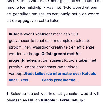
Als u Kutools voor Excel hebt geïnstalleerd, kunt u de
functie Formulehulp > Haal het N-de woord uit een
cel gebruiken om snel en eenvoudig het n-de woord
uit de opgegeven cel te halen.
Kutools voor Excel
biedt meer dan 300
geavanceerde functies om complexe taken te
stroomlijnen, waardoor creativiteit en efficiëntie
worden verhoogd.
Geïntegreerd met AI-
mogelijkheden
, automatiseert Kutools taken met
precisie, zodat databeheer moeiteloos
verloopt.
Gedetailleerde informatie over Kutools
voor Excel...
Gratis proefversie...
1
. Selecteer de cel waarin u het gehaalde woord wilt
plaatsen en klik op
Kutools
>
Formulehulp
>