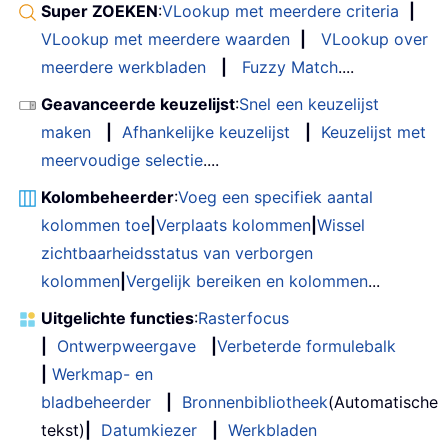
Super ZOEKEN
:
VLookup met meerdere criteria
|
VLookup met meerdere waarden
|
VLookup over
meerdere werkbladen
|
Fuzzy Match
....
Geavanceerde keuzelijst
:
Snel een keuzelijst
maken
|
Afhankelijke keuzelijst
|
Keuzelijst met
meervoudige selectie
....
Kolombeheerder
:
Voeg een specifiek aantal
kolommen toe
|
Verplaats kolommen
|
Wissel
zichtbaarheidsstatus van verborgen
kolommen
|
Vergelijk bereiken en kolommen
...
Uitgelichte functies
:
Rasterfocus
|
Ontwerpweergave
|
Verbeterde formulebalk
|
Werkmap- en
bladbeheerder
|
Bronnenbibliotheek
(Automatische
tekst)
|
Datumkiezer
|
Werkbladen