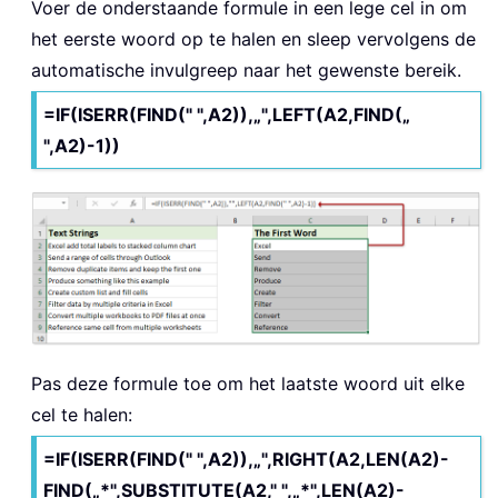
Voer de onderstaande formule in een lege cel in om
het eerste woord op te halen en sleep vervolgens de
automatische invulgreep naar het gewenste bereik.
=IF(ISERR(FIND(" ",A2)),„",LEFT(A2,FIND(„
",A2)-1))
Pas deze formule toe om het laatste woord uit elke
cel te halen:
=IF(ISERR(FIND(" ",A2)),„",RIGHT(A2,LEN(A2)-
FIND(„*",SUBSTITUTE(A2," ",„*",LEN(A2)-