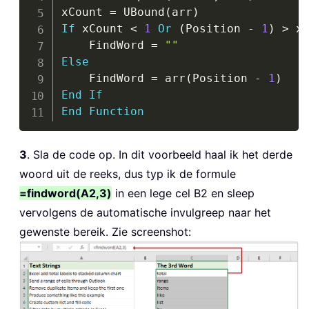
xCount 
=
 UBound
(
arr
)
If
 xCount 
<
1
Or
(
Position 
-
1
)
>
 x
    FindWord 
=
""
Else
    FindWord 
=
 arr
(
Position 
-
1
)
End
If
End
Function
3
. Sla de code op. In dit voorbeeld haal ik het derde
woord uit de reeks, dus typ ik de formule
=findword(A2,3)
in een lege cel B2 en sleep
vervolgens de automatische invulgreep naar het
gewenste bereik. Zie screenshot: