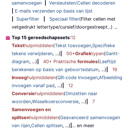
samenvoegen
|
Versleutelen/Cellen decoderen
|
E-mails verzenden op basis van lijst
|
Superfilter
|
Speciaal filter
(Filter cellen met
vetgedrukt lettertype/cursief/doorgestreept...) ...
Top 15 gereedschapssets
:
12
Tekst
hulpmiddelen
(
Tekst toevoegen
,
Specifieke
tekens verwijderen
, ...)
|
50+
Grafiek
typen
(
Gantt-
diagram
, ...)
|
40+ Praktische
formules
(
Leeftijd
berekenen op basis van geboortedatum
, ...)
|
19
Invoeg
hulpmiddelen
(
QR-code Invoegen
,
Afbeelding
invoegen vanaf pad
, ...)
|
12
Conversie
hulpmiddelen
(
Omzetten naar
woorden
,
Wisselkoersconversie
, ...)
|
7
Samenvoegen en
splitsen
hulpmiddelen
(
Geavanceerd samenvoegen
van rijen
,
Cellen splitsen
, ...)
|
... en meer