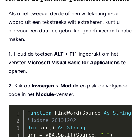
Als u het tweede, derde of een willekeurig n-de
woord uit een tekstreeks wilt extraheren, kunt u
hiervoor een door de gebruiker gedefinieerde functie
maken.
1
. Houd de toetsen
ALT + F11
ingedrukt om het
venster
Microsoft Visual Basic for Applications
te
openen.
2
. Klik op
Invoegen
>
Module
en plak de volgende
code in het
Module
-venster.
Copy
Function
 FindWord
(
Source 
As
String
,
'Update 20131202
Dim
 arr
(
)
As
String
arr 
=
 VBA
.
Split
(
Source
,
" "
)