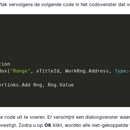
Plak vervolgens de volgende code in het codovenster dat ve
Box
(
"Range"
,
 xTitleId
,
 WorkRng
.
Address
,
Type
:
erlinks
.
Add Rng
,
 Rng
.
 code uit te voeren. Er verschijnt een dialoogvenster waar
evestigt. Zodra u op
OK
klikt, worden alle niet-gekoppelde 