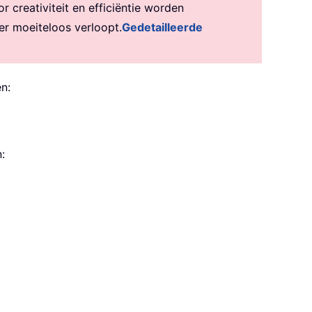
creativiteit en efficiëntie worden
er moeiteloos verloopt.
Gedetailleerde
n:
: