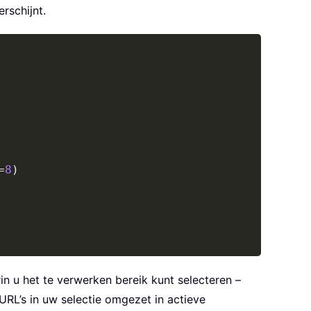
rschijnt.
Copy
=
8
)
in u het te verwerken bereik kunt selecteren –
URL’s in uw selectie omgezet in actieve