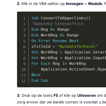
2
. Klik in de VBA-editor op
Invoegen
>
Module
. 
Sub
 ConvertToHyperlinks
(
)
'Updateby Extendoffice
Dim
 Rng 
As
Dim
 WorkRng 
As
On
Error
Resume
Next
xTitleId 
=
"KutoolsforExcel"
Set
 WorkRng 
=
 Application
.
Set
 WorkRng 
=
 Application
.
Input
For
Each
 Rng 
In
 WorkRng

    Application
.
ActiveSheet
.
Hyp
Next
End
Sub
3
. Druk op de toets
F5
of klik op
Uitvoeren
om de
zorg ervoor dat uw bereik correct is voordat u b