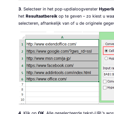
3
. Selecteer in het pop-updialoogvenster
Hyperl
het
Resultaatbereik
op te geven – zo kiest u waa
selecteren, afhankelijk van of u de originele geg
4
. Klik op
OK
. Alle geselecteerde tekst-URL’s wo