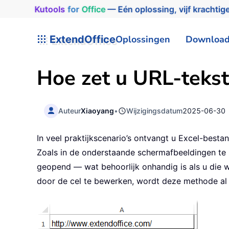
Kutools
for
Office
— Eén oplossing, vijf krachtige
ExtendOffice
Oplossingen
Downloa
Hoe zet u URL-tekst 
Auteur
Xiaoyang
•
Wijzigingsdatum
2025-06-30
In veel praktijkscenario’s ontvangt u Excel-besta
Zoals in de onderstaande schermafbeeldingen te 
geopend — wat behoorlijk onhandig is als u die
door de cel te bewerken, wordt deze methode al s