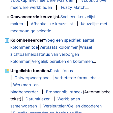
VLookup met meerdere waarden
|
VLookup over
meerdere werkbladen
|
Fuzzy Match
....
Geavanceerde keuzelijst
:
Snel een keuzelijst
maken
|
Afhankelijke keuzelijst
|
Keuzelijst met
meervoudige selectie
....
Kolombeheerder
:
Voeg een specifiek aantal
kolommen toe
|
Verplaats kolommen
|
Wissel
zichtbaarheidsstatus van verborgen
kolommen
|
Vergelijk bereiken en kolommen
...
Uitgelichte functies
:
Rasterfocus
|
Ontwerpweergave
|
Verbeterde formulebalk
|
Werkmap- en
bladbeheerder
|
Bronnenbibliotheek
(Automatische
tekst)
|
Datumkiezer
|
Werkbladen
samenvoegen
|
Versleutelen/Cellen decoderen
|
E-mails verzenden op basis van lijst