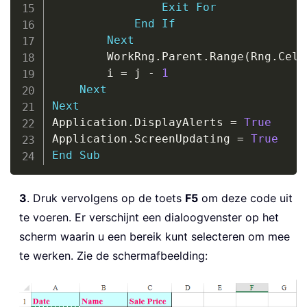
Exit
For
End
If
Next
        WorkRng
.
Parent
.
Range
(
Rng
.
Cell
        i 
=
 j 
-
1
Next
Next
Application
.
DisplayAlerts 
=
True
Application
.
ScreenUpdating 
=
True
End
Sub
3
. Druk vervolgens op de toets
F5
om deze code uit
te voeren. Er verschijnt een dialoogvenster op het
scherm waarin u een bereik kunt selecteren om mee
te werken. Zie de schermafbeelding: