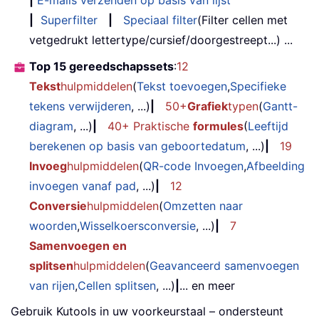
|
Superfilter
|
Speciaal filter
(Filter cellen met
vetgedrukt lettertype/cursief/doorgestreept...) ...
Top 15 gereedschapssets
:
12
Tekst
hulpmiddelen
(
Tekst toevoegen
,
Specifieke
tekens verwijderen
, ...)
|
50+
Grafiek
typen
(
Gantt-
diagram
, ...)
|
40+ Praktische
formules
(
Leeftijd
berekenen op basis van geboortedatum
, ...)
|
19
Invoeg
hulpmiddelen
(
QR-code Invoegen
,
Afbeelding
invoegen vanaf pad
, ...)
|
12
Conversie
hulpmiddelen
(
Omzetten naar
woorden
,
Wisselkoersconversie
, ...)
|
7
Samenvoegen en
splitsen
hulpmiddelen
(
Geavanceerd samenvoegen
van rijen
,
Cellen splitsen
, ...)
|
... en meer
Gebruik Kutools in uw voorkeurstaal – ondersteunt