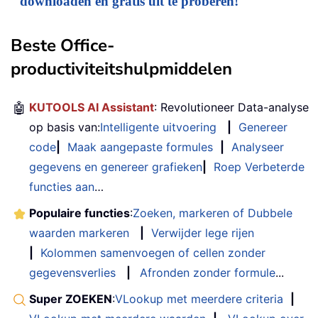
downloaden en gratis uit te proberen!
Beste Office-
productiviteitshulpmiddelen
🤖
KUTOOLS AI Assistant
: Revolutioneer Data-analyse
op basis van:
Intelligente uitvoering
|
Genereer
code
|
Maak aangepaste formules
|
Analyseer
gegevens en genereer grafieken
|
Roep Verbeterde
functies aan
…
Populaire functies
:
Zoeken, markeren of Dubbele
waarden markeren
|
Verwijder lege rijen
|
Kolommen samenvoegen of cellen zonder
gegevensverlies
|
Afronden zonder formule
...
Super ZOEKEN
:
VLookup met meerdere criteria
|