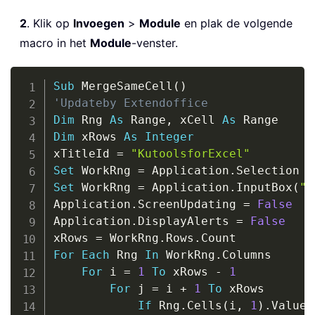
2
. Klik op
Invoegen
>
Module
en plak de volgende
macro in het
Module
-venster.
Copy
Sub
 MergeSameCell
(
)
'Updateby Extendoffice
Dim
 Rng 
As
 Range
,
 xCell 
As
Dim
 xRows 
As
Integer
xTitleId 
=
"KutoolsforExcel"
Set
 WorkRng 
=
 Application
.
Set
 WorkRng 
=
 Application
.
InputBox
(
"R
Application
.
ScreenUpdating 
=
False
Application
.
DisplayAlerts 
=
False
xRows 
=
 WorkRng
.
Rows
.
For
Each
 Rng 
In
 WorkRng
.
Columns

For
 i 
=
1
To
 xRows 
-
1
For
 j 
=
 i 
+
1
To
 xRows

If
 Rng
.
Cells
(
i
,
1
)
.
Value 