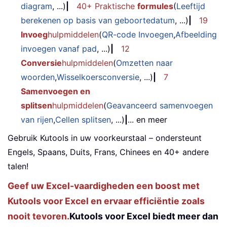
diagram
, ...)
|
40+ Praktische
formules
(
Leeftijd
berekenen op basis van geboortedatum
, ...)
|
19
Invoeg
hulpmiddelen
(
QR-code Invoegen
,
Afbeelding
invoegen vanaf pad
, ...)
|
12
Conversie
hulpmiddelen
(
Omzetten naar
woorden
,
Wisselkoersconversie
, ...)
|
7
Samenvoegen en
splitsen
hulpmiddelen
(
Geavanceerd samenvoegen
van rijen
,
Cellen splitsen
, ...)
|
... en meer
Gebruik Kutools in uw voorkeurstaal – ondersteunt
Engels, Spaans, Duits, Frans, Chinees en 40+ andere
talen!
Geef uw Excel-vaardigheden een boost met
Kutools voor Excel en ervaar efficiëntie zoals
nooit tevoren.
Kutools voor Excel biedt meer dan