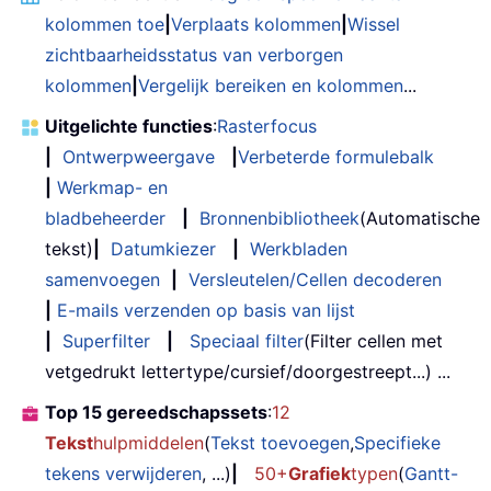
kolommen toe
|
Verplaats kolommen
|
Wissel
zichtbaarheidsstatus van verborgen
kolommen
|
Vergelijk bereiken en kolommen
...
Uitgelichte functies
:
Rasterfocus
|
Ontwerpweergave
|
Verbeterde formulebalk
|
Werkmap- en
bladbeheerder
|
Bronnenbibliotheek
(Automatische
tekst)
|
Datumkiezer
|
Werkbladen
samenvoegen
|
Versleutelen/Cellen decoderen
|
E-mails verzenden op basis van lijst
|
Superfilter
|
Speciaal filter
(Filter cellen met
vetgedrukt lettertype/cursief/doorgestreept...) ...
Top 15 gereedschapssets
:
12
Tekst
hulpmiddelen
(
Tekst toevoegen
,
Specifieke
tekens verwijderen
, ...)
|
50+
Grafiek
typen
(
Gantt-