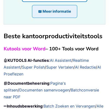
📖 Meer informatie
Beste kantoorproductiviteitstools
Kutools voor Word
– 100+ Tools voor Word
🤖
KUTOOLS AI-functies
:
AI Assistent
/
Realtime
Assistent
/
Super Polish
/
Super Vertalen
/
AI Redactie
/
AI
Proeflezen
📘
Documentbeheersing
:
Pagina's
splitsen
/
Documenten samenvoegen
/
Batchconversie
naar PDF
✏
Inhoudsbewerking
:
Batch Zoeken en Vervangen
/
Alle