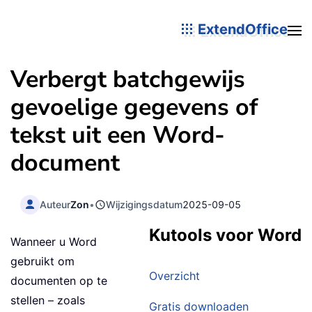
ExtendOffice
Verbergt batchgewijs
gevoelige gegevens of
tekst uit een Word-
document
Auteur
Zon
•
Wijzigingsdatum
2025-09-05
Kutools voor Word
Wanneer u Word
gebruikt om
Overzicht
documenten op te
stellen – zoals
Gratis downloaden