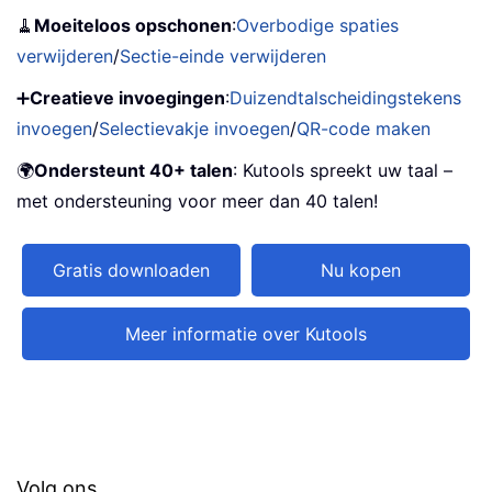
🧹
Moeiteloos opschonen
:
Overbodige spaties
verwijderen
/
Sectie-einde verwijderen
➕
Creatieve invoegingen
:
Duizendtalscheidingstekens
invoegen
/
Selectievakje invoegen
/
QR-code maken
🌍
Ondersteunt 40+ talen
: Kutools spreekt uw taal –
met ondersteuning voor meer dan 40 talen!
Gratis downloaden
Nu kopen
Meer informatie over Kutools
Volg ons