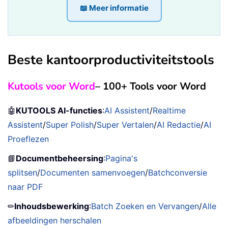
📖 Meer informatie
Beste kantoorproductiviteitstools
Kutools voor Word
– 100+ Tools voor Word
🤖
KUTOOLS AI-functies
:
AI Assistent
/
Realtime
Assistent
/
Super Polish
/
Super Vertalen
/
AI Redactie
/
AI
Proeflezen
📘
Documentbeheersing
:
Pagina's
splitsen
/
Documenten samenvoegen
/
Batchconversie
naar PDF
✏
Inhoudsbewerking
:
Batch Zoeken en Vervangen
/
Alle
afbeeldingen herschalen